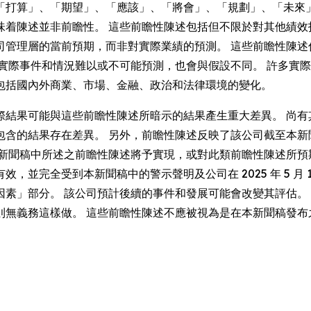
「打算」、「期望」、「應該」、「將會」、「規劃」、「未來
味着陳述並非前瞻性。 這些前瞻性陳述包括但不限於對其他績效
司管理層的當前預期，而非對實際業績的預測。 這些前瞻性陳述
實際事件和情況難以或不可能預測，也會與假設不同。 許多實際
包括國內外商業、市場、金融、政治和法律環境的變化。
際結果可能與這些前瞻性陳述所暗示的結果產生重大差異。 尚有
包含的結果存在差異。 另外，前瞻性陳述反映了該公司截至本新
本新聞稿中所述之前瞻性陳述將予實現，或對此類前瞻性陳述所預
完全受到本新聞稿中的警示聲明及公司在 2025 年 5 月 14 日
因素」部分。 該公司預計後續的事件和發展可能會改變其評估。
則無義務這樣做。 這些前瞻性陳述不應被視為是在本新聞稿發布