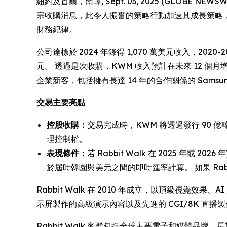
紐約及首爾，南韓, Sept. 03, 2025 (GLOBE N
宗收購消息，此令人振奮的策略行動加速其成長策略，
財務紀律。
公司達標於 2024 年錄得 1,070 萬美元收入，2020-20
元。 透過是次收購，KWM 收入預計在未來 12 個月增
企業新客，包括擁有長達 14 年的合作關係的 Samsu
交易主要亮點
控股收購：
交易完成時，KWM 將透過發行 90 億韓圜
理控制權。
表現條件：
若 Rabbit Walk 在 2025 年
於屆時韓圜與美元之間的即時匯率計算。 如果 Rab
Rabbit Walk 在 2010 年成立，以頂級視覺效果、A
示屏製作的高級演示內容以及先進的 CGI/8K 直播
Rabbit Walk 客群包括全球主要電子和媒體品