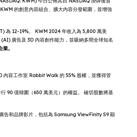
 (NASDAQ: KWM) 今日公佈其自 NASDAQ 掛牌後首
KWM 的創意內容組合、擴大內容分發範圍，並增強
為 12-19%。 KWM 2024 年收入為 5,800 萬美
 (AI) 廣告及 3D 內容創作能力，並吸納多間全球知名
 等企業。
容工作室 Rabbit Walk 的 55% 股權，並獲得管
額外發行 90 億韓圜（650 萬美元）的權益。 確切股數將基
和品牌影片，包括為 Samsung ViewFinity S9 顯