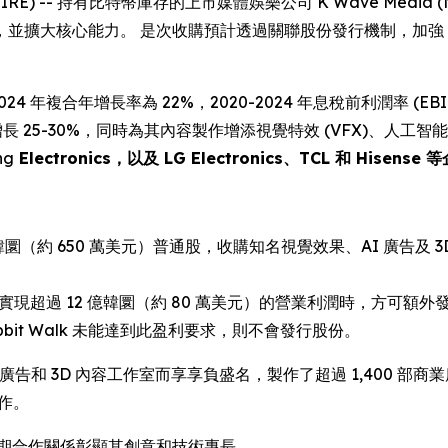
EWSWIRE) -- 持有比特幣庫存的上市媒體娛樂公司 K Wave Media
並擴大核心能力。 是次收購預計透過關聯股份發行機制，加強 
24 年複合年增長率為 22%，2020-2024 年息稅前利潤率 (EBIT) 
長 25-30%，同時為其內容製作增添視覺特效 (VFX)、人工智能
ng
Electronics，以及 LG Electronics、TCL 和 Hisense
（約 650 萬美元）普通股，收購知名視覺效果、AI 廣告及 3D 內
或 2026 年實現超過 12 億韓圜（約 80 萬美元）的營業利潤時，方可
bit Walk 未能達到此盈利要求，則不會發行股份。
I 廣告和 3D 內容工作室而享享負盛名，製作了超過 1,400 部商業廣告
製作。
牌，長期合作關係彰顯其創意和技術專長。