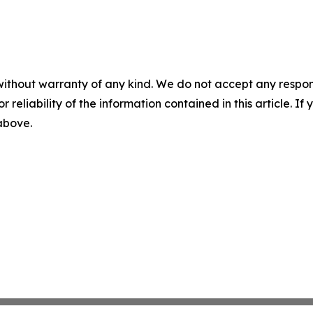
without warranty of any kind. We do not accept any responsib
r reliability of the information contained in this article. I
 above.