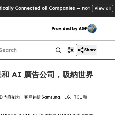
Connected oil Companies — not Taxpayers — the C
View all
Provided by AGP
Share
果和 AI 廣告公司，吸納世界
D 內容能力，客戶包括 Samsung、LG、TCL 和