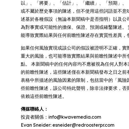
以」、「將要」、「估計」、「繼續」、「預期」、
或不屬於歷史事項的陳述，但不使用這些詞語並不意
述基於各種假設（無論本新聞稿中是否指明）以及公
為對事實或可能性的擔保、保證、預測或確鑿陳述。 
能導致實際結果與任何前瞻性陳述存在實質性差異，
如果任何風險實現或該公司的假設被證明不正確，實
重大的風險，也可能導致實際結果與前瞻性陳述中所
點。 本新聞稿中的任何內容均不應被視為任何人對
的前瞻性陳述，這些陳述僅在本新聞稿發布之日之前有效，並
表格中所描述的風險因素的限制，包括當中的「風險
些前瞻性陳述，該公司特此聲明，除非法律要求，否
依賴這些前瞻性陳述。
傳媒聯絡人：
投資者關係：info@kwavemedia.com
Evan Sneider: esneider@redroosterpr.com