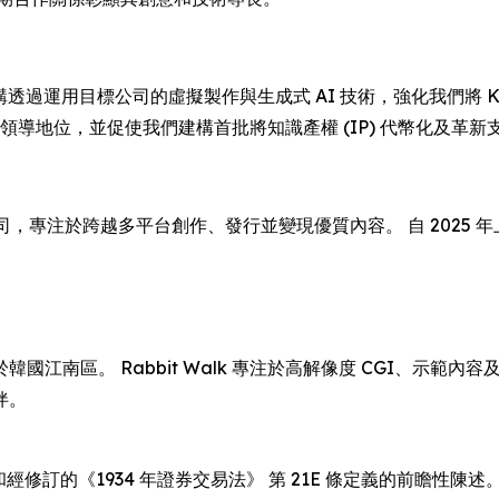
「是次收購透過運用目標公司的虛擬製作與生成式 AI 技術，強化我們將 
據領導地位，並促使我們建構首批將知識產權 (IP) 代幣化及革
備上市公司，專注於跨越多平台創作、發行並變現優質內容。 自 202
部位於韓國江南區。 Rabbit Walk 專注於高解像度 CGI、示範
伴。
 條和經修訂的《1934 年證券交易法》 第 21E 條定義的前瞻