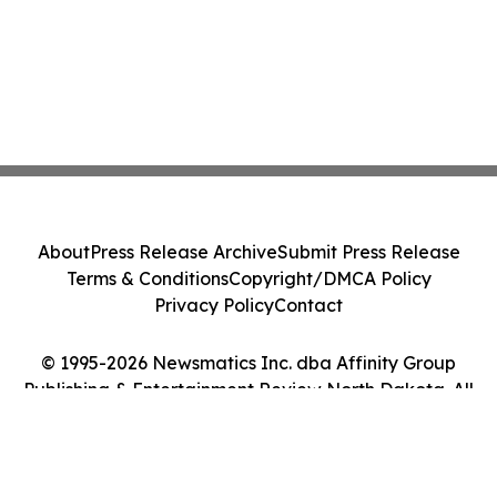
About
Press Release Archive
Submit Press Release
Terms & Conditions
Copyright/DMCA Policy
Privacy Policy
Contact
© 1995-2026 Newsmatics Inc. dba Affinity Group
Publishing & Entertainment Review North Dakota. All
Rights Reserved.
Cookie Settings / Your Privacy Choices