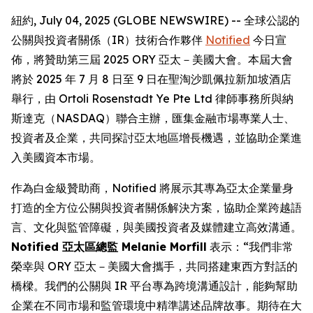
紐約, July 04, 2025 (GLOBE NEWSWIRE) -- 全球公認的
公關與投資者關係（IR）技術合作夥伴
Notified
今日宣
佈，將贊助第三屆 2025 ORY 亞太－美國大會。本屆大會
將於 2025 年 7 月 8 日至 9 日在聖淘沙凱佩拉新加坡酒店
舉行，由 Ortoli Rosenstadt Ye Pte Ltd 律師事務所與納
斯達克（NASDAQ）聯合主辦，匯集金融市場專業人士、
投資者及企業，共同探討亞太地區增長機遇，並協助企業進
入美國資本市場。
作為白金級贊助商，Notified 將展示其專為亞太企業量身
打造的全方位公關與投資者關係解決方案，協助企業跨越語
言、文化與監管障礙，與美國投資者及媒體建立高效溝通。
Notified 亞太區總監 Melanie Morfill
表示：“我們非常
榮幸與 ORY 亞太－美國大會攜手，共同搭建東西方對話的
橋樑。我們的公關與 IR 平台專為跨境溝通設計，能夠幫助
企業在不同市場和監管環境中精準講述品牌故事。期待在大